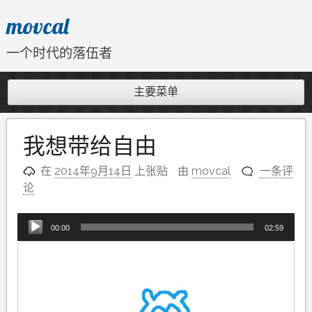
跳
movcal
至
内
一个时代的落伍者
容
主要菜单
我想带给自由
在
2014年9月14日
上张贴
由
movcal
一条评
论
音
00:00
02:59
频
播
放
器