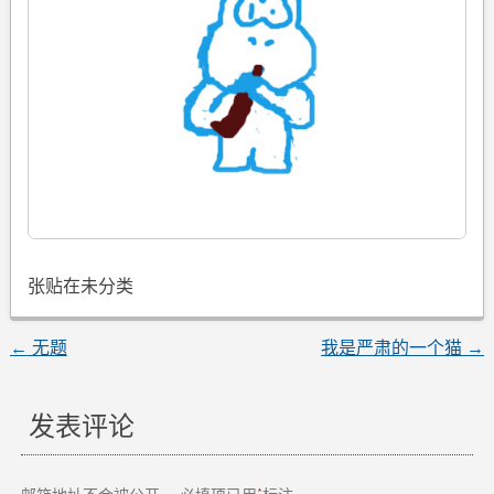
张贴在未分类
←
无题
我是严肃的一个猫
→
文
章
发表评论
导