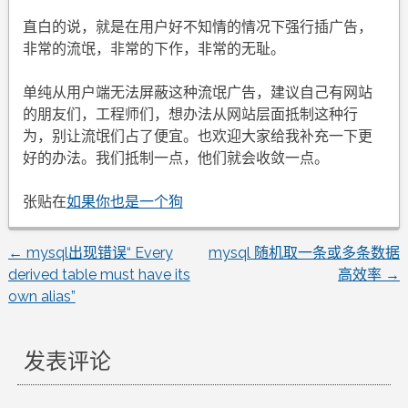
直白的说，就是在用户好不知情的情况下强行插广告，
非常的流氓，非常的下作，非常的无耻。
单纯从用户端无法屏蔽这种流氓广告，建议自己有网站
的朋友们，工程师们，想办法从网站层面抵制这种行
为，别让流氓们占了便宜。也欢迎大家给我补充一下更
好的办法。我们抵制一点，他们就会收敛一点。
张贴在
如果你也是一个狗
←
mysql出现错误“ Every
mysql 随机取一条或多条数据
文
derived table must have its
高效率
→
own alias”
章
导
发表评论
航