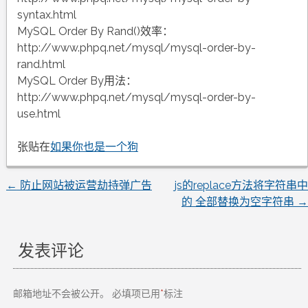
syntax.html
MySQL Order By Rand()效率：
http://www.phpq.net/mysql/mysql-order-by-
rand.html
MySQL Order By用法：
http://www.phpq.net/mysql/mysql-order-by-
use.html
张贴在
如果你也是一个狗
←
防止网站被运营劫持弹广告
js的replace方法将字符串中
文
的 全部替换为空字符串
→
章
发表评论
导
航
邮箱地址不会被公开。
必填项已用
*
标注