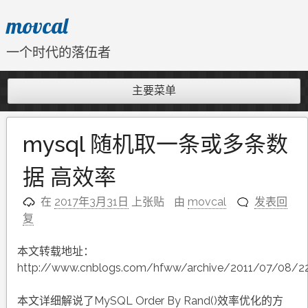
跳
movcal
至
内
一个时代的落伍者
容
主要菜单
mysql 随机取一条或多条数
据 高效率
在
2017年3月31日
上张贴
由
movcal
发表回
复
本文转载地址：
http://www.cnblogs.com/hfww/archive/2011/07/08/2
本文详细解说了MySQL Order By Rand()效率优化的方